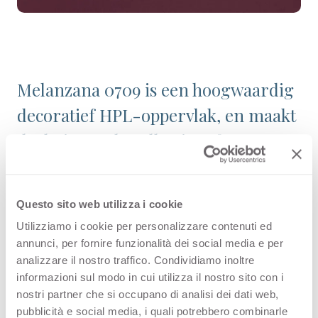
Melanzana 0709 is een hoogwaardig
decoratief HPL-oppervlak, en maakt
deel uit van de collectie Effen
Kleuren binnen het assortiment van
Arpa. Bekijk de beschikbaarheid van
Questo sito web utilizza i cookie
alle producten of bestel een gratis
Utilizziamo i cookie per personalizzare contenuti ed
staal.
annunci, per fornire funzionalità dei social media e per
analizzare il nostro traffico. Condividiamo inoltre
informazioni sul modo in cui utilizza il nostro sito con i
nostri partner che si occupano di analisi dei dati web,
Configuraties
pubblicità e social media, i quali potrebbero combinarle