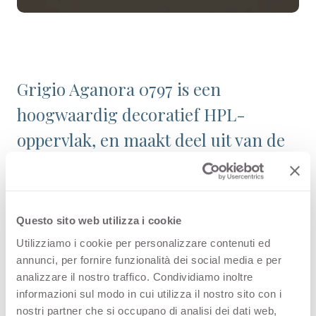
Grigio Aganora 0797 is een
hoogwaardig decoratief HPL-
oppervlak, en maakt deel uit van de
collectie Effen Kleuren binnen het
assortiment van Arpa. Bekijk de
beschikbaarheid van alle producten
Questo sito web utilizza i cookie
of bestel een gratis staal.
Utilizziamo i cookie per personalizzare contenuti ed
annunci, per fornire funzionalità dei social media e per
analizzare il nostro traffico. Condividiamo inoltre
informazioni sul modo in cui utilizza il nostro sito con i
Configuraties
nostri partner che si occupano di analisi dei dati web,