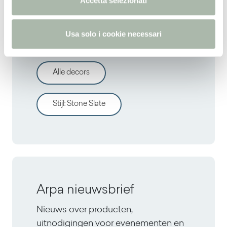
Accetta selezionati
s
o
Usa solo i cookie necessari
Ontdek andere decors
Alle decors
Stijl
:
Stone Slate
Arpa nieuwsbrief
Nieuws over producten,
uitnodigingen voor evenementen en