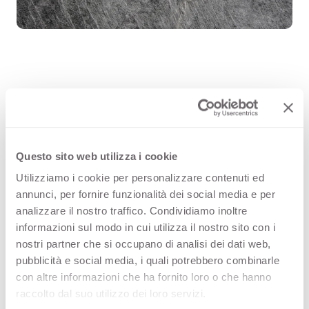
Grey Cardoso 3431 is een
hoogwaardig decoratief HPL-
oppervlak, en maakt deel uit van de
Questo sito web utilizza i cookie
collectie Effen Stenen binnen het
Utilizziamo i cookie per personalizzare contenuti ed
annunci, per fornire funzionalità dei social media e per
assortiment van Arpa. Bekijk de
analizzare il nostro traffico. Condividiamo inoltre
beschikbaarheid van alle producten
informazioni sul modo in cui utilizza il nostro sito con i
nostri partner che si occupano di analisi dei dati web,
of bestel een gratis staal.
pubblicità e social media, i quali potrebbero combinarle
con altre informazioni che ha fornito loro o che hanno
raccolto dal suo utilizzo dei loro servizi.