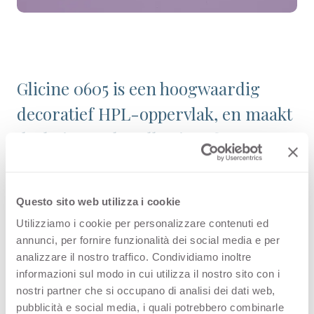
Glicine 0605 is een hoogwaardig
decoratief HPL-oppervlak, en maakt
deel uit van de collectie Effen
Kleuren binnen het assortiment van
Arpa. Bekijk de beschikbaarheid van
Questo sito web utilizza i cookie
alle producten of bestel een gratis
Utilizziamo i cookie per personalizzare contenuti ed
staal.
annunci, per fornire funzionalità dei social media e per
analizzare il nostro traffico. Condividiamo inoltre
informazioni sul modo in cui utilizza il nostro sito con i
nostri partner che si occupano di analisi dei dati web,
Configuraties
pubblicità e social media, i quali potrebbero combinarle