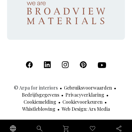
(Opent in een nieuw tabblad)
(Opent in een nieuw tabblad)
(Opent in een nieuw tabblad)
(Opent in een nieuw tab
(Opent in een n
© Arpa for interiors
Gebruiksvoorwaarden
Bedrijfsgegevens
Privacyverklaring
Cookiemelding
Cookievoorkeuren
(Opent In
Whistleblowing
Web Design: Ars Media