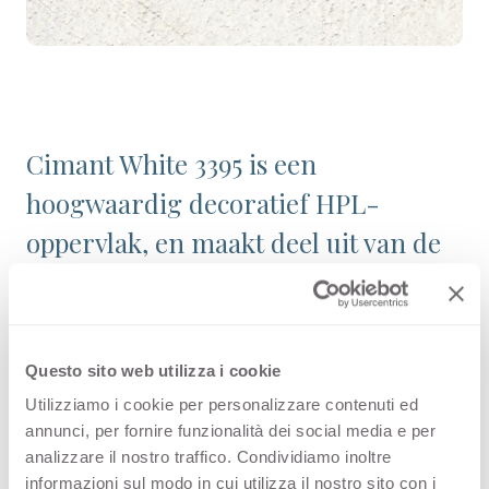
Cimant White 3395 is een
hoogwaardig decoratief HPL-
oppervlak, en maakt deel uit van de
collectie Patronen binnen het
assortiment van Arpa. Bekijk de
beschikbaarheid van alle producten
Questo sito web utilizza i cookie
of bestel een gratis staal.
Utilizziamo i cookie per personalizzare contenuti ed
annunci, per fornire funzionalità dei social media e per
analizzare il nostro traffico. Condividiamo inoltre
informazioni sul modo in cui utilizza il nostro sito con i