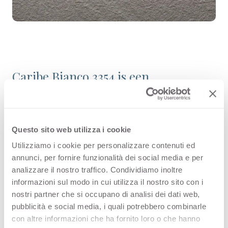
Caribe Bianco 3354 is een
hoogwaardig decoratief HPL-
oppervlak, en maakt deel uit van de
collectie Effen Stenen binnen het
Questo sito web utilizza i cookie
Utilizziamo i cookie per personalizzare contenuti ed
assortiment van Arpa. Bekijk de
annunci, per fornire funzionalità dei social media e per
beschikbaarheid van alle producten
analizzare il nostro traffico. Condividiamo inoltre
informazioni sul modo in cui utilizza il nostro sito con i
of bestel een gratis staal.
nostri partner che si occupano di analisi dei dati web,
pubblicità e social media, i quali potrebbero combinarle
con altre informazioni che ha fornito loro o che hanno