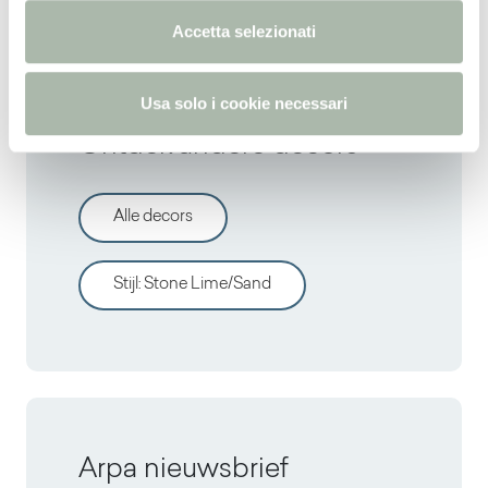
n
Accetta selezionati
s
o
Usa solo i cookie necessari
Ontdek andere decors
Alle decors
Stijl
:
Stone Lime/Sand
Arpa nieuwsbrief