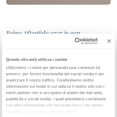
Beige Atlantide 0737 is een
hoogwaardig decoratief HPL-
oppervlak, en maakt deel uit van de
collectie Effen Kleuren binnen het
Questo sito web utilizza i cookie
Utilizziamo i cookie per personalizzare contenuti ed
assortiment van Arpa. Bekijk de
annunci, per fornire funzionalità dei social media e per
beschikbaarheid van alle producten
analizzare il nostro traffico. Condividiamo inoltre
informazioni sul modo in cui utilizza il nostro sito con i
of bestel een gratis staal.
nostri partner che si occupano di analisi dei dati web,
pubblicità e social media, i quali potrebbero combinarle
con altre informazioni che ha fornito loro o che hanno
raccolto dal suo utilizzo dei loro servizi.
Configuraties