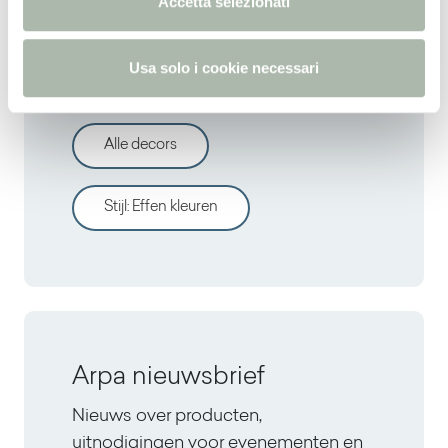
Accetta selezionati
s
o
Usa solo i cookie necessari
Ontdek andere decors
Alle decors
Stijl
:
Effen kleuren
Arpa nieuwsbrief
Nieuws over producten,
uitnodigingen voor evenementen en