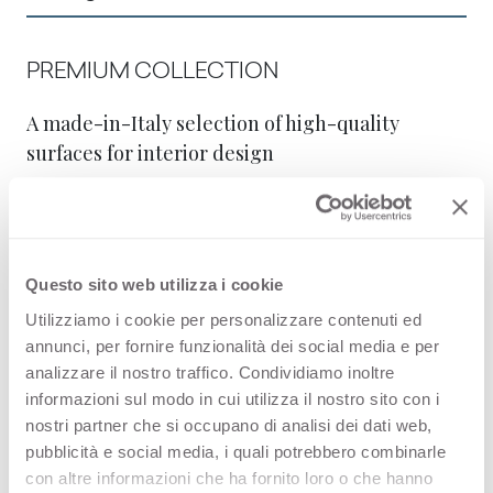
PREMIUM COLLECTION
A made-in-Italy selection of high-quality
surfaces for interior design
Thin Bloom Core
Questo sito web utilizza i cookie
STOCK COLLECTION
Utilizziamo i cookie per personalizzare contenuti ed
Een made-in-Italië selectie van hoogwaardige
annunci, per fornire funzionalità dei social media e per
oppervlakken met een snel
analizzare il nostro traffico. Condividiamo inoltre
leveringsprogramma
informazioni sul modo in cui utilizza il nostro sito con i
nostri partner che si occupano di analisi dei dati web,
pubblicità e social media, i quali potrebbero combinarle
Thin Bloom Core
con altre informazioni che ha fornito loro o che hanno