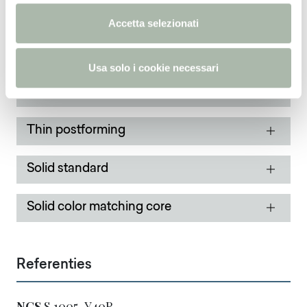
e
Thin standard
n
Accetta selezionati
s
o
Thin Bloom Core
Usa solo i cookie necessari
Thin color matching core
Thin postforming
Solid standard
Solid color matching core
Referenties
NCS
S 1005-Y40R