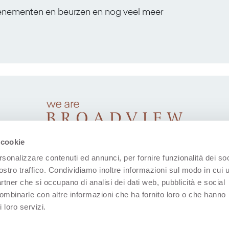
venementen en beurzen en nog veel meer
 cookie
rsonalizzare contenuti ed annunci, per fornire funzionalità dei soc
ostro traffico. Condividiamo inoltre informazioni sul modo in cui u
partner che si occupano di analisi dei dati web, pubblicità e social
combinarle con altre informazioni che ha fornito loro o che hanno
 loro servizi.
(Opent in een nieuw tabblad)
(Opent in een nieuw tabblad)
(Opent in een nieuw tabblad)
(Opent in een nieuw tab
(Opent in een n