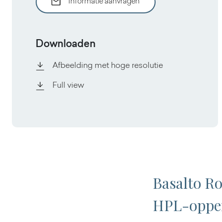
Informatie aanvragen
Downloaden
Afbeelding met hoge resolutie
Full view
Basalto Ro
HPL-opperv