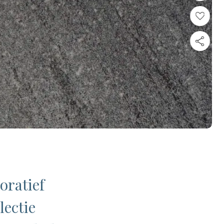
oratief
lectie