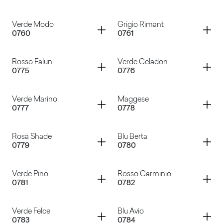
Grigio Traffico
Grigio Tela
Container
Container
Verde Modo
Grigio Rimant
0760
0761
Cacao Nocorin
Rosso Purjai
Container
Container
Rosso Falun
Verde Celadon
0775
0776
Verde Modo
Grigio Rimant
Container
Container
Verde Marino
Maggese
0777
0778
Rosso Falun
Verde Celadon
Container
Container
Rosa Shade
Blu Berta
0779
0780
Verde Marino
Maggese
Container
Container
Verde Pino
Rosso Carminio
0781
0782
Rosa Shade
Blu Berta
Container
Container
Verde Felce
Blu Avio
0783
0784