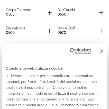
Nocciola
Rosso Devil
Container
Container
Grigio Carbone
Blu Caraibi
0565
0566
Verdone
Giallo Mais
Container
Container
Blu Valencia
Verde Golf
0569
0570
Grigio Carbone
Blu Caraibi
Container
Container
Rosso Oriente
Giallo Primula
0571
0573
Blu Valencia
Verde Golf
Container
Container
Bruno Gazzella
Blu Faenza
Questo sito web utilizza i cookie
0576
0593
Utilizziamo i cookie per personalizzare contenuti ed
Rosso Oriente
Giallo Primula
annunci, per fornire funzionalità dei social media e per
Container
Container
Fucsia
Grigio Nembo
analizzare il nostro traffico. Condividiamo inoltre
0594
0595
informazioni sul modo in cui utilizza il nostro sito con i
Bruno Gazzella
Blu Faenza
nostri partner che si occupano di analisi dei dati web,
Container
Container
Glicine
Lavanda
pubblicità e social media, i quali potrebbero combinarle
0605
0607