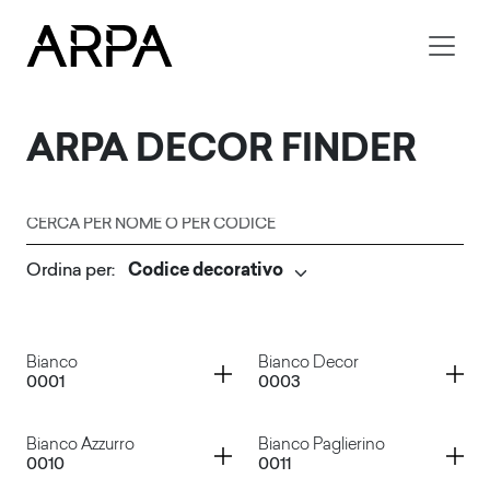
Skip to main content
ARPA
DECOR FINDER
Cerca per nome o per codice
Ordina per
:
Invia
Container
Container
Bianco
Bianco Decor
0001
0003
Container
Container
Bianco Azzurro
Bianco Paglierino
0010
0011