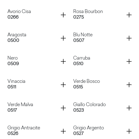
Bianco Decò
Grigio Gabbiano
Container
Container
Avorio Cisa
Rosa Bourbon
0266
0275
Giallo Pastello
Azzurro Polare
Container
Container
Aragosta
Blu Notte
0500
0507
Avorio Cisa
Rosa Bourbon
Container
Container
Nero
Carruba
0509
0510
Aragosta
Blu Notte
Container
Container
Vinaccia
Verde Bosco
0511
0515
Nero
Carruba
Container
Container
Verde Malva
Giallo Colorado
0517
0523
Vinaccia
Verde Bosco
Container
Container
Grigio Antracite
Grigio Argento
0526
0527