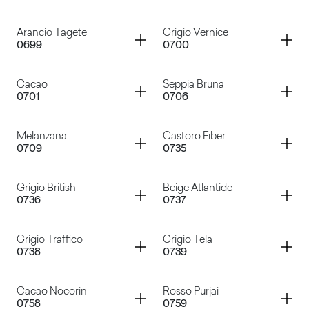
Pistacchio
Verde Farm
Container
Container
Arancio Tagete
Grigio Vernice
0699
0700
Rosso Rubino
Rosso Ciliegia
Container
Container
Cacao
Seppia Bruna
0701
0706
Arancio Tagete
Grigio Vernice
Container
Container
Melanzana
Castoro Fiber
0709
0735
Cacao
Seppia Bruna
Container
Container
Grigio British
Beige Atlantide
0736
0737
Melanzana
Castoro Fiber
Container
Container
Grigio Traffico
Grigio Tela
0738
0739
Grigio British
Beige Atlantide
Container
Container
Cacao Nocorin
Rosso Purjai
0758
0759