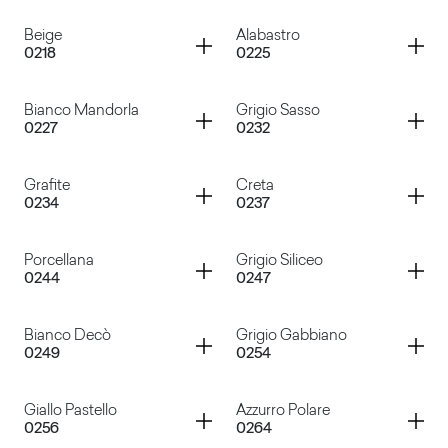
Grigio Medio
Grigio Perla
Container
Container
Beige
Alabastro
0218
0225
Verde Tenero
Blu Acciaio
Container
Container
Bianco Mandorla
Grigio Sasso
0227
0232
Beige
Alabastro
Container
Container
Grafite
Creta
0234
0237
Bianco Mandorla
Grigio Sasso
Container
Container
Porcellana
Grigio Siliceo
0244
0247
Grafite
Creta
Container
Container
Bianco Decò
Grigio Gabbiano
0249
0254
Porcellana
Grigio Siliceo
Container
Container
Giallo Pastello
Azzurro Polare
0256
0264