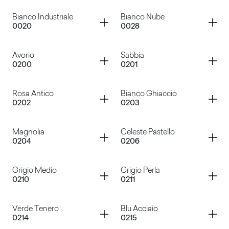
Bianco
Bianco Decor
Container
Container
Bianco Industriale
Bianco Nube
0020
0028
Bianco Azzurro
Bianco Paglierino
Container
Container
Avorio
Sabbia
0200
0201
Bianco Industriale
Bianco Nube
Container
Container
Rosa Antico
Bianco Ghiaccio
0202
0203
Avorio
Sabbia
Container
Container
Magnolia
Celeste Pastello
0204
0206
Rosa Antico
Bianco Ghiaccio
Container
Container
Grigio Medio
Grigio Perla
0210
0211
Magnolia
Celeste Pastello
Container
Container
Verde Tenero
Blu Acciaio
0214
0215