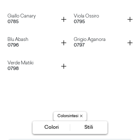
Verde Pino
Rosso Carminio
Container
Container
Giallo Canary
Viola Ossiro
0785
0795
Verde Felce
Blu Avio
Container
Container
Blu Abash
Grigio Aganora
0796
0797
Giallo Canary
Viola Ossiro
Container
Verde Matiki
0798
Blu Abash
Grigio Aganora
Verde Matiki
Colorsintesi
Colori
Stili