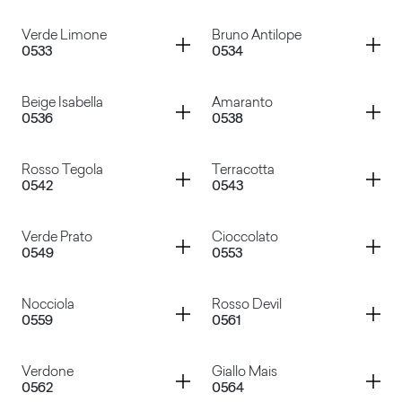
Verde Malva
Giallo Colorado
Container
Container
Verde Limone
Bruno Antilope
0533
0534
Grigio Antracite
Grigio Argento
Container
Container
Beige Isabella
Amaranto
0536
0538
Verde Limone
Bruno Antilope
Container
Container
Rosso Tegola
Terracotta
0542
0543
Beige Isabella
Amaranto
Container
Container
Verde Prato
Cioccolato
0549
0553
Rosso Tegola
Terracotta
Container
Container
Nocciola
Rosso Devil
0559
0561
Verde Prato
Cioccolato
Container
Container
Verdone
Giallo Mais
0562
0564