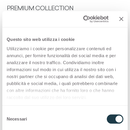
PREMIUM COLLECTION
Una selezione made in Italy di superfici di alta
qualità per l'interior design
Questo sito web utilizza i cookie
Thin Bloom Core
Utilizziamo i cookie per personalizzare contenuti ed
annunci, per fornire funzionalità dei social media e per
analizzare il nostro traffico. Condividiamo inoltre
STOCK COLLECTION
informazioni sul modo in cui utilizza il nostro sito con i
nostri partner che si occupano di analisi dei dati web,
Una selezione made in Italy di superfici di alta
pubblicità e social media, i quali potrebbero combinarle
qualità con un programma di consegna rapido
con altre informazioni che ha fornito loro o che hanno
raccolto dal suo utilizzo dei loro servizi.
Thin Bloom Core
S
Necessari
e
COLOUR MATCHING CORE
l