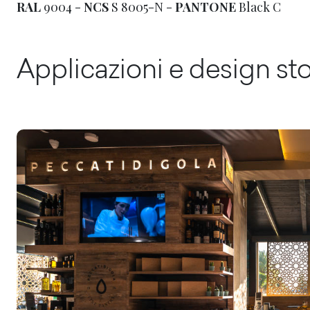
RAL
9004 -
NCS
S 8005-N -
PANTONE
Black C
Applicazioni e design st