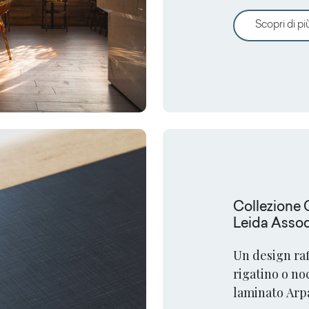
superfici Arp
Scopri di pi
Collezione
Leida Assoc
Un design raf
rigatino o no
laminato Arpa