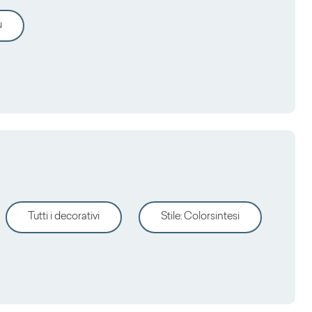
Collezione Giò by GLA Giuseppe Leida Associati
ù
Tutti i decorativi
Stile
:
Colorsintesi