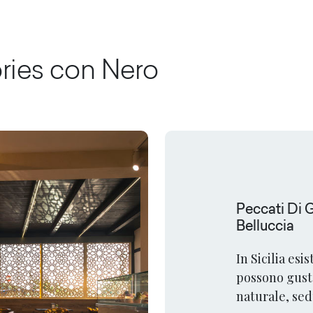
ories con
Nero
Peccati Di 
Belluccia
In Sicilia esi
possono gustar
naturale, sed