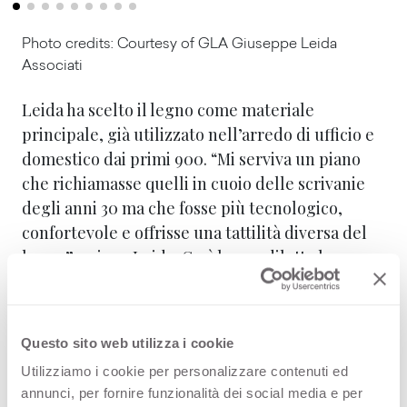
Photo credits: Courtesy of GLA Giuseppe Leida
Associati
Leida ha scelto il legno come materiale
principale, già utilizzato nell’arredo di ufficio e
domestico dai primi 900. “Mi serviva un piano
che richiamasse quelli in cuoio delle scrivanie
degli anni 30 ma che fosse più tecnologico,
confortevole e offrisse una tattilità diversa del
legno”, spiega Leida. Così ha prediletto la
finitura Tex di Arpa in colore nero. “Ricorda il
tema del cuoio ed è una finitura quasi anti-
impronta. Abbiamo poi deciso di inserirla in
Questo sito web utilizza i cookie
tutte le superfici orizzontali della collezione”.
Utilizziamo i cookie per personalizzare contenuti ed
annunci, per fornire funzionalità dei social media e per
La linea Gió, in onore all’architetto Gio Ponti, è