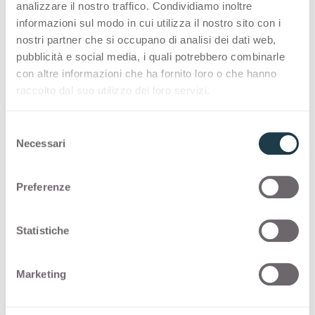
analizzare il nostro traffico. Condividiamo inoltre
composta da altri due elementi di arredo: una
informazioni sul modo in cui utilizza il nostro sito con i
panca e un servomuto. “Tutti e tre hanno una
nostri partner che si occupano di analisi dei dati web,
forma antropomorfa ma naturale che ricorda
pubblicità e social media, i quali potrebbero combinarle
l’elefante. Infatti, i loro nomi sono ispirati a
con altre informazioni che ha fornito loro o che hanno
questi animali non domestici presenti nel
raccolto dal suo utilizzo dei loro servizi.
mondo delle fiabe”, dice Leida. Per dimensione
e per aspetto, la panca si chiama Dumbo, la
S
Necessari
scrivania Jumbo e il servomuto Big Mary.
e
l
e
Preferenze
z
i
o
Statistiche
n
e
Marketing
d
e
l