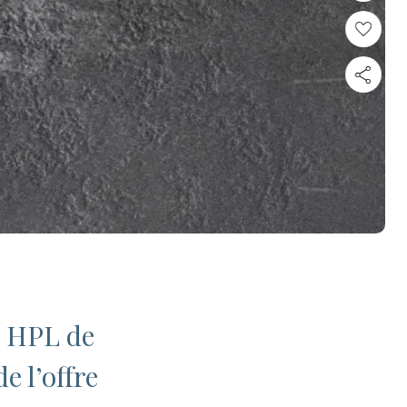
e HPL de
e l’offre