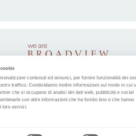
 cookie
rsonalizzare contenuti ed annunci, per fornire funzionalità dei soc
ostro traffico. Condividiamo inoltre informazioni sul modo in cui u
partner che si occupano di analisi dei dati web, pubblicità e social
combinarle con altre informazioni che ha fornito loro o che hanno
 loro servizi.
(S'ouvre dans un nouvel onglet)
(S'ouvre dans un nouvel onglet)
(S'ouvre dans un nouvel onglet)
(S'ouvre dans un nouvel
(S'ouvre dans u
s D'utilisation
Données Sociales
Déclaration De Confiden