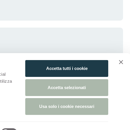
Accetta tutti i cookie
ial
tilizza
Accetta selezionati
Usa solo i cookie necessari
 onglet)
n nouvel onglet)
tialité
Politique De Cookies