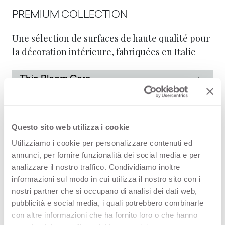
PREMIUM COLLECTION
Une sélection de surfaces de haute qualité pour
la décoration intérieure, fabriquées en Italie
Thin Bloom Core
STOCK COLLECTION
Questo sito web utilizza i cookie
Une sélection de surfaces de haute qualité
Utilizziamo i cookie per personalizzare contenuti ed
fabriquées en Italie, avec un programme de
annunci, per fornire funzionalità dei social media e per
livraison rapide
analizzare il nostro traffico. Condividiamo inoltre
informazioni sul modo in cui utilizza il nostro sito con i
nostri partner che si occupano di analisi dei dati web,
Thin Bloom Core
pubblicità e social media, i quali potrebbero combinarle
con altre informazioni che ha fornito loro o che hanno
Thin color matching core