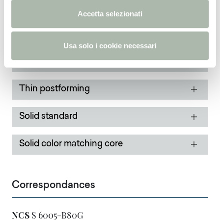
Thin standard
n
Accetta selezionati
s
o
Thin Bloom Core
Usa solo i cookie necessari
Thin color matching core
Thin postforming
Solid standard
Solid color matching core
Correspondances
NCS
S 6005-B80G