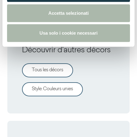
e
RAL
6032 -
NCS
S 3560-G -
PANTONE
3415C
n
Accetta selezionati
s
o
Usa solo i cookie necessari
Découvrir d'autres décors
Tous les décors
Style
:
Couleurs unies