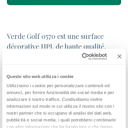
Verde Golf 0570 est une surface
décorative HPL de haute qualité,
issue de la gamme Couleurs unies de
l’offre Arpa. Découvrez tous les
produits disponibles ou commandez
Questo sito web utilizza i cookie
un échantillon gratuit.
Utilizziamo i cookie per personalizzare contenuti ed
annunci, per fornire funzionalità dei social media e per
analizzare il nostro traffico. Condividiamo inoltre
informazioni sul modo in cui utilizza il nostro sito con i
nostri partner che si occupano di analisi dei dati web,
Configurations
pubblicità e social media, i quali potrebbero combinarle
con altre informazioni che ha fornito loro o che hanno