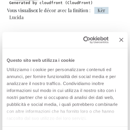
Vous visualisez le décor avec la finition :
Kèr
Lucida
Verde Celadon 0776 est une surface
décorative HPL de haute qualité,
issue de la gamme Couleurs unies de
Questo sito web utilizza i cookie
l’offre Arpa. Découvrez tous les
Utilizziamo i cookie per personalizzare contenuti ed
produits disponibles ou commandez
annunci, per fornire funzionalità dei social media e per
analizzare il nostro traffico. Condividiamo inoltre
un échantillon gratuit.
informazioni sul modo in cui utilizza il nostro sito con i
nostri partner che si occupano di analisi dei dati web,
pubblicità e social media, i quali potrebbero combinarle
con altre informazioni che ha fornito loro o che hanno
Configurations
raccolto dal suo utilizzo dei loro servizi.