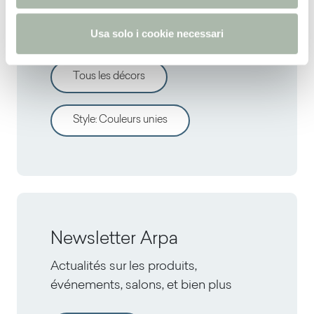
o
Découvrir d'autres décors
Usa solo i cookie necessari
Tous les décors
Style
:
Couleurs unies
Newsletter Arpa
Actualités sur les produits,
événements, salons, et bien plus