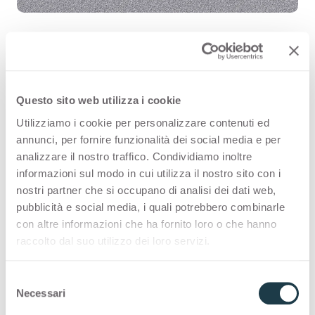
Selenio Silver 1017 est une surface
Questo sito web utilizza i cookie
décorative HPL de haute qualité,
Utilizziamo i cookie per personalizzare contenuti ed
issue de la gamme Fantaisies de
annunci, per fornire funzionalità dei social media e per
analizzare il nostro traffico. Condividiamo inoltre
l’offre Arpa. Découvrez tous les
informazioni sul modo in cui utilizza il nostro sito con i
produits disponibles ou commandez
nostri partner che si occupano di analisi dei dati web,
pubblicità e social media, i quali potrebbero combinarle
un échantillon gratuit.
con altre informazioni che ha fornito loro o che hanno
raccolto dal suo utilizzo dei loro servizi.
S
Configurations
Necessari
e
l