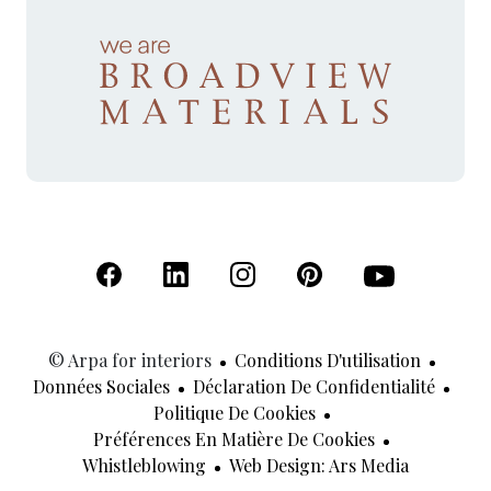
(S'ouvre dans un nouvel onglet)
(S'ouvre dans un nouvel onglet)
(S'ouvre dans un nouvel onglet)
(S'ouvre dans un nouvel
(S'ouvre dans u
© Arpa for interiors
Conditions D'utilisation
Données Sociales
Déclaration De Confidentialité
Politique De Cookies
Préférences En Matière De Cookies
(S'ouvre 
Whistleblowing
Web Design: Ars Media