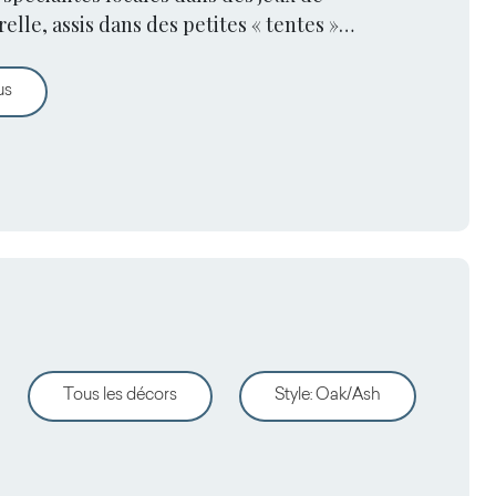
elle, assis dans des petites « tentes »
vec des surfaces Arpa.
Peccati Di Gola By Renato Belluccia
us
Tous les décors
Style
:
Oak/Ash