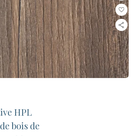
tive HPL
de bois de