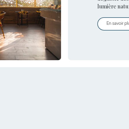
lumière natur
construites a
En savoir pl