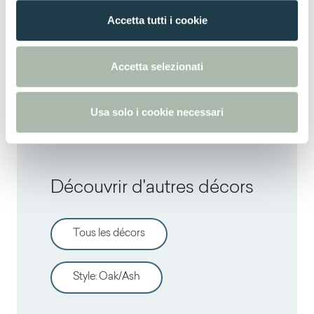
Thin standard
n
Accetta tutti i cookie
s
Thin postforming
e
n
Accetta selezionati
s
Solid standard
o
Usa solo i cookie necessari
Découvrir d'autres décors
Tous les décors
Style
:
Oak/Ash