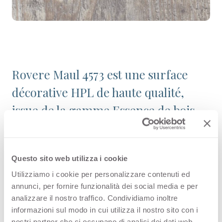
Rovere Maul 4573 est une surface
décorative HPL de haute qualité,
issue de la gamme Essence de bois
de l’offre Arpa. Découvrez tous les
produits disponibles ou commandez
Questo sito web utilizza i cookie
un échantillon gratuit.
Utilizziamo i cookie per personalizzare contenuti ed
annunci, per fornire funzionalità dei social media e per
analizzare il nostro traffico. Condividiamo inoltre
informazioni sul modo in cui utilizza il nostro sito con i
Configurations
nostri partner che si occupano di analisi dei dati web,