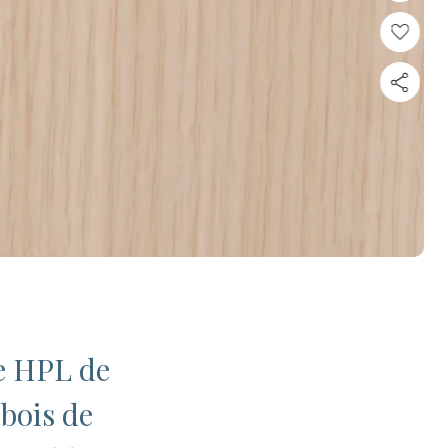
ve HPL de
bois de