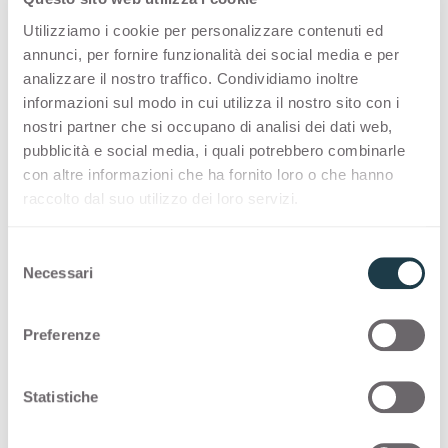
Utilizziamo i cookie per personalizzare contenuti ed
PREMIUM COLLECTION
annunci, per fornire funzionalità dei social media e per
analizzare il nostro traffico. Condividiamo inoltre
Une sélection de surfaces de haute qualité pour
informazioni sul modo in cui utilizza il nostro sito con i
la décoration intérieure, fabriquées en Italie
nostri partner che si occupano di analisi dei dati web,
pubblicità e social media, i quali potrebbero combinarle
con altre informazioni che ha fornito loro o che hanno
Thin standard
raccolto dal suo utilizzo dei loro servizi.
Thin postforming
S
Necessari
e
Solid standard
l
e
Preferenze
z
STOCK COLLECTION
i
o
Statistiche
Une sélection de surfaces de haute qualité
n
fabriquées en Italie, avec un programme de
e