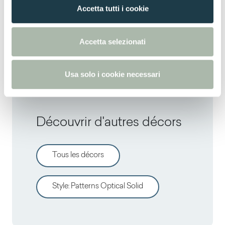
n
Accetta tutti i cookie
s
Thin postforming
e
n
Accetta selezionati
Solid standard
s
o
Usa solo i cookie necessari
Découvrir d'autres décors
Tous les décors
Style
:
Patterns Optical Solid