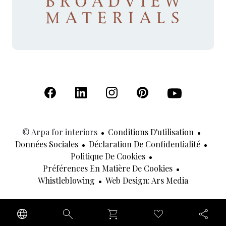
(S'ouvre dans un nouvel onglet)
(S'ouvre dans un nouvel onglet)
(S'ouvre dans un nouvel onglet)
(S'ouvre dans un nouvel
(S'ouvre dans u
© Arpa for interiors
Conditions D'utilisation
Données Sociales
Déclaration De Confidentialité
Politique De Cookies
Préférences En Matière De Cookies
(S'ouvre 
Whistleblowing
Web Design: Ars Media