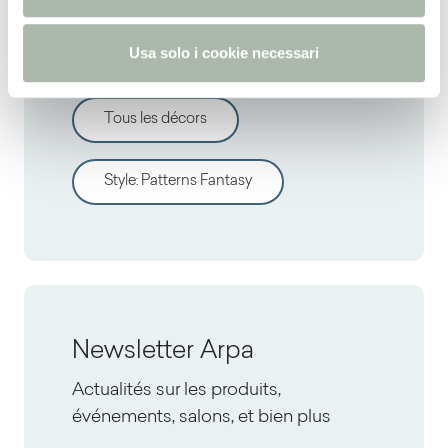
s
o
Découvrir d'autres décors
Usa solo i cookie necessari
Tous les décors
Style
:
Patterns Fantasy
Newsletter Arpa
Actualités sur les produits,
événements, salons, et bien plus