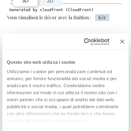
3D
2D
Vous visualisez le décor avec la finition :
Kèr
3481 Maia est une surface décorative
HPL de haute qualité, issue de la
Questo sito web utilizza i cookie
gamme Fantaisies de l’offre Arpa.
Utilizziamo i cookie per personalizzare contenuti ed
Découvrez tous les produits
annunci, per fornire funzionalità dei social media e per
disponibles ou commandez un
analizzare il nostro traffico. Condividiamo inoltre
informazioni sul modo in cui utilizza il nostro sito con i
échantillon gratuit.
nostri partner che si occupano di analisi dei dati web,
pubblicità e social media, i quali potrebbero combinarle
con altre informazioni che ha fornito loro o che hanno
raccolto dal suo utilizzo dei loro servizi.
Configurations