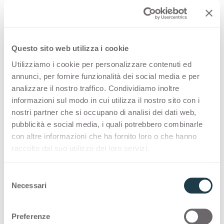
PREMIUM COLLECTION
Une sélection de surfaces de haute qualité pour
Questo sito web utilizza i cookie
la décoration intérieure, fabriquées en Italie
Utilizziamo i cookie per personalizzare contenuti ed
annunci, per fornire funzionalità dei social media e per
Thin Bloom Core
analizzare il nostro traffico. Condividiamo inoltre
informazioni sul modo in cui utilizza il nostro sito con i
nostri partner che si occupano di analisi dei dati web,
STOCK COLLECTION
pubblicità e social media, i quali potrebbero combinarle
Une sélection de surfaces de haute qualité
con altre informazioni che ha fornito loro o che hanno
raccolto dal suo utilizzo dei loro servizi.
fabriquées en Italie, avec un programme de
livraison rapide
S
Necessari
e
Thin Bloom Core
l
e
Preferenze
z