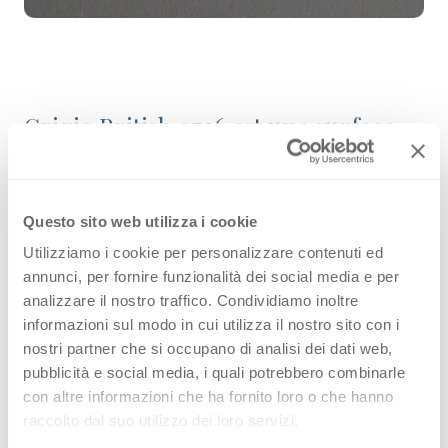
Grigio British 0736 est une surface
décorative HPL de haute qualité,
issue de la gamme Couleurs unies de
Questo sito web utilizza i cookie
l’offre Arpa. Découvrez tous les
Utilizziamo i cookie per personalizzare contenuti ed
produits disponibles ou commandez
annunci, per fornire funzionalità dei social media e per
un échantillon gratuit.
analizzare il nostro traffico. Condividiamo inoltre
informazioni sul modo in cui utilizza il nostro sito con i
nostri partner che si occupano di analisi dei dati web,
pubblicità e social media, i quali potrebbero combinarle
con altre informazioni che ha fornito loro o che hanno
Configurations
raccolto dal suo utilizzo dei loro servizi.