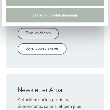
s
o
Usa solo i cookie necessari
Découvrir d'autres décors
Tous les décors
Style
:
Couleurs unies
Newsletter Arpa
Actualités sur les produits,
événements, salons, et bien plus