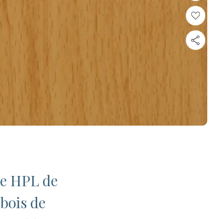
ve HPL de
bois de