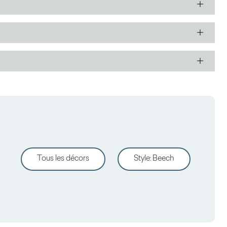
Tous les décors
Style
:
Beech