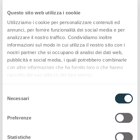
Questo sito web utilizza i cookie
PREMIUM COLLECTION
Utilizziamo i cookie per personalizzare contenuti ed
annunci, per fornire funzionalità dei social media e per
Une sélection de surfaces de haute qualité pour
analizzare il nostro traffico. Condividiamo inoltre
la décoration intérieure, fabriquées en Italie
informazioni sul modo in cui utilizza il nostro sito con i
nostri partner che si occupano di analisi dei dati web,
Thin standard
pubblicità e social media, i quali potrebbero combinarle
con altre informazioni che ha fornito loro o che hanno
Thin postforming
raccolto dal suo utilizzo dei loro servizi.
S
Solid standard
Necessari
e
l
COLOUR MATCHING CORE
e
Preferenze
z
Des associations inspirantes et des
i
combinaisons de couleurs harmonieuses offrent
o
Statistiche