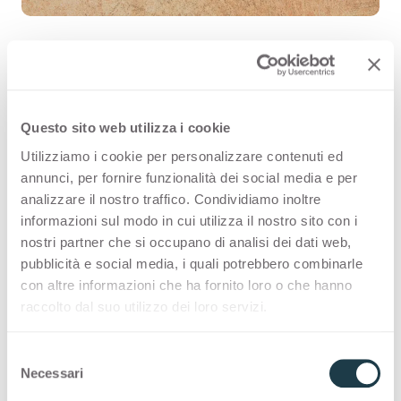
Copperfield Avana 3191 est une
Questo sito web utilizza i cookie
surface décorative HPL de haute
Utilizziamo i cookie per personalizzare contenuti ed
qualité, issue de la gamme Fantaisies
annunci, per fornire funzionalità dei social media e per
analizzare il nostro traffico. Condividiamo inoltre
de l’offre Arpa. Découvrez tous les
informazioni sul modo in cui utilizza il nostro sito con i
produits disponibles ou commandez
nostri partner che si occupano di analisi dei dati web,
pubblicità e social media, i quali potrebbero combinarle
un échantillon gratuit.
con altre informazioni che ha fornito loro o che hanno
raccolto dal suo utilizzo dei loro servizi.
S
Configurations
Necessari
e
l