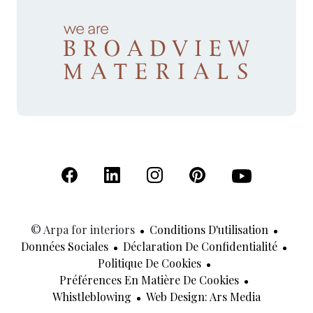
(S'ouvre dans un nouvel onglet)
(S'ouvre dans un nouvel onglet)
(S'ouvre dans un nouvel onglet)
(S'ouvre dans un nouvel
(S'ouvre dans u
© Arpa for interiors
Conditions D'utilisation
Données Sociales
Déclaration De Confidentialité
Politique De Cookies
Préférences En Matière De Cookies
(S'ouvre 
Whistleblowing
Web Design: Ars Media