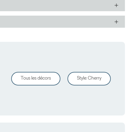
Tous les décors
Style
:
Cherry