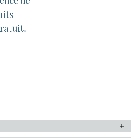
sence de
uits
ratuit.