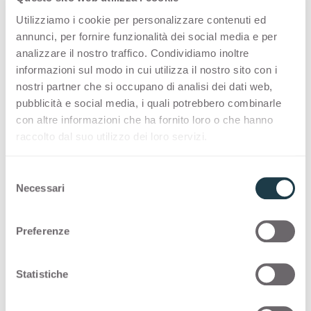
Utilizziamo i cookie per personalizzare contenuti ed
COLOUR MATCHING CORE
annunci, per fornire funzionalità dei social media e per
Des associations inspirantes et des
analizzare il nostro traffico. Condividiamo inoltre
combinaisons de couleurs harmonieuses offrent
informazioni sul modo in cui utilizza il nostro sito con i
nostri partner che si occupano di analisi dei dati web,
aux designers la possibilité d’exprimer toute
pubblicità e social media, i quali potrebbero combinarle
leur créativité.
con altre informazioni che ha fornito loro o che hanno
raccolto dal suo utilizzo dei loro servizi.
Thin color matching core
S
Solid color matching core
Necessari
e
l
e
Preferenze
Vous trouverez ci-dessous d'autres
z
configurations possibles pour
Bruno Antilope
i
0534
o
Statistiche
n
e