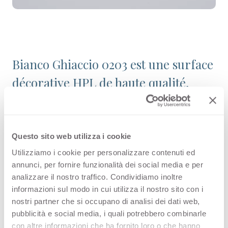
Bianco Ghiaccio 0203 est une surface
décorative HPL de haute qualité,
issue de la gamme Couleurs unies de
l’offre Arpa. Découvrez tous les
produits disponibles ou commandez
Questo sito web utilizza i cookie
un échantillon gratuit.
Utilizziamo i cookie per personalizzare contenuti ed
annunci, per fornire funzionalità dei social media e per
analizzare il nostro traffico. Condividiamo inoltre
informazioni sul modo in cui utilizza il nostro sito con i
nostri partner che si occupano di analisi dei dati web,
Configurations
pubblicità e social media, i quali potrebbero combinarle
con altre informazioni che ha fornito loro o che hanno