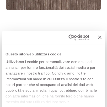
Rovere Visone 4526 es una superficie
decorativa HPL de alta calidad que
forma parte de la gama maderas de
Questo sito web utilizza i cookie
Arpa. Descubre la disponibilidad de
Utilizziamo i cookie per personalizzare contenuti ed
annunci, per fornire funzionalità dei social media e per
todos los productos o solicita una
analizzare il nostro traffico. Condividiamo inoltre
muestra gratuita.
informazioni sul modo in cui utilizza il nostro sito con i
nostri partner che si occupano di analisi dei dati web,
pubblicità e social media, i quali potrebbero combinarle
con altre informazioni che ha fornito loro o che hanno
Variantes
raccolto dal suo utilizzo dei loro servizi.