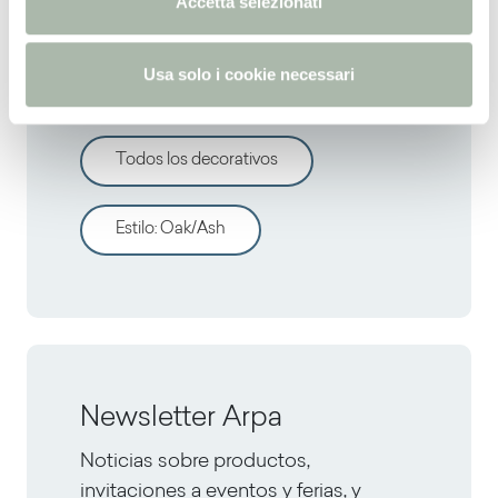
Accetta selezionati
s
Descrubre otros
o
Usa solo i cookie necessari
decorativos
Todos los decorativos
Estilo
:
Oak/Ash
Newsletter Arpa
Noticias sobre productos,
invitaciones a eventos y ferias, y