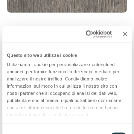
Rovere Texas 4586 es una superficie
decorativa HPL de alta calidad que
Questo sito web utilizza i cookie
forma parte de la gama maderas de
Utilizziamo i cookie per personalizzare contenuti ed
annunci, per fornire funzionalità dei social media e per
Arpa. Descubre la disponibilidad de
analizzare il nostro traffico. Condividiamo inoltre
todos los productos o solicita una
informazioni sul modo in cui utilizza il nostro sito con i
nostri partner che si occupano di analisi dei dati web,
muestra gratuita.
pubblicità e social media, i quali potrebbero combinarle
con altre informazioni che ha fornito loro o che hanno
raccolto dal suo utilizzo dei loro servizi.
Variantes
S