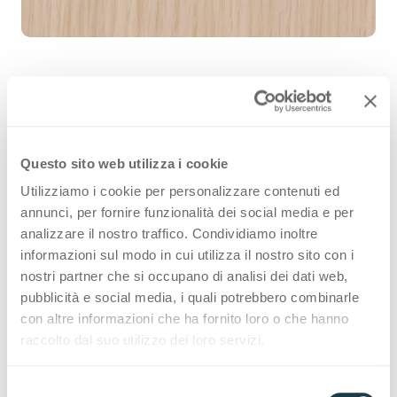
Rovere Allier 4420 es una superficie
decorativa HPL de alta calidad que
Questo sito web utilizza i cookie
forma parte de la gama maderas de
Utilizziamo i cookie per personalizzare contenuti ed
annunci, per fornire funzionalità dei social media e per
Arpa. Descubre la disponibilidad de
analizzare il nostro traffico. Condividiamo inoltre
todos los productos o solicita una
informazioni sul modo in cui utilizza il nostro sito con i
nostri partner che si occupano di analisi dei dati web,
muestra gratuita.
pubblicità e social media, i quali potrebbero combinarle
con altre informazioni che ha fornito loro o che hanno
raccolto dal suo utilizzo dei loro servizi.
Variantes
S