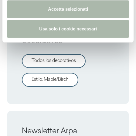
n
Accetta selezionati
s
o
Descrubre otros
Usa solo i cookie necessari
decorativos
Todos los decorativos
Estilo
:
Maple/Birch
Newsletter Arpa