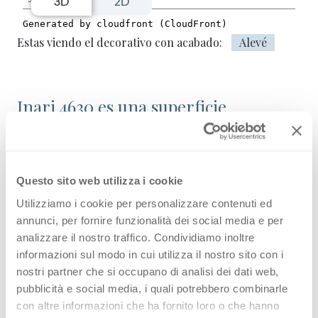
3D
2D
Estas viendo el decorativo con acabado:
Alevé
Inari 4630 es una superficie
decorativa HPL de alta calidad que
forma parte de la gama maderas de
Arpa. Descubre la disponibilidad de
Questo sito web utilizza i cookie
Utilizziamo i cookie per personalizzare contenuti ed
todos los productos o solicita una
annunci, per fornire funzionalità dei social media e per
muestra gratuita.
analizzare il nostro traffico. Condividiamo inoltre
informazioni sul modo in cui utilizza il nostro sito con i
nostri partner che si occupano di analisi dei dati web,
pubblicità e social media, i quali potrebbero combinarle
Variantes
con altre informazioni che ha fornito loro o che hanno