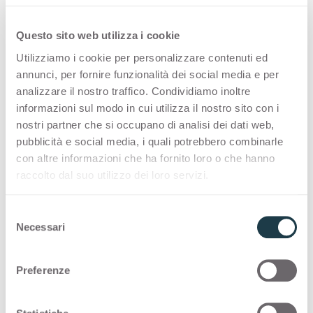
Decors
Questo sito web utilizza i cookie
Utilizziamo i cookie per personalizzare contenuti ed
annunci, per fornire funzionalità dei social media e per
Doorschijnende chiaroscuro geeft
analizzare il nostro traffico. Condividiamo inoltre
verfijnde, onverwachte esthetiek
informazioni sul modo in cui utilizza il nostro sito con i
nostri partner che si occupano di analisi dei dati web,
pubblicità e social media, i quali potrebbero combinarle
Een diepgaande afwerking die de perceptie van
con altre informazioni che ha fornito loro o che hanno
verschillende volumes intensiveert. Dankzij zijn
raccolto dal suo utilizzo dei loro servizi.
kleurcontrasten en doorschijnende chiaroscuro
zorgt Ghibli voor een verfijnde en onverwachte
S
esthetiek.
Necessari
e
l
e
Preferenze
z
i