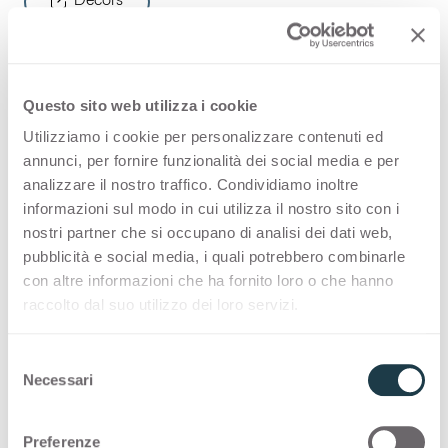
Decors
Questo sito web utilizza i cookie
De afwerking die de schoonheid en
Utilizziamo i cookie per personalizzare contenuti ed
tactiele kwaliteit van de houten
annunci, per fornire funzionalità dei social media e per
analizzare il nostro traffico. Condividiamo inoltre
decors benadrukt in de Arpa HPL-
informazioni sul modo in cui utilizza il nostro sito con i
collectie.
nostri partner che si occupano di analisi dei dati web,
pubblicità e social media, i quali potrebbero combinarle
con altre informazioni che ha fornito loro o che hanno
Natuur, elegantie, warmte. Een afwerking die
raccolto dal suo utilizzo dei loro servizi.
het tastbare oppervlak van hout benadrukt. De
esthetiek van het oppervlak is geïnspireerd op
S
Alevé, een oud bos in Piëmont.
Necessari
e
l
e
Preferenze