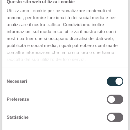
Questo sito web utilizza i cookie
zich in beide gevallen perfect aan.”
Utilizziamo i cookie per personalizzare contenuti ed
“Wij werken al jaren samen met Arpa omdat zij
annunci, per fornire funzionalità dei social media e per
analizzare il nostro traffico. Condividiamo inoltre
mijn artistieke gedachten vertegenwoordigen
informazioni sul modo in cui utilizza il nostro sito con i
en kunnen interpreteren”, zegt de ontwerper.
nostri partner che si occupano di analisi dei dati web,
“We hebben al andere producten in onze
pubblicità e social media, i quali potrebbero combinarle
collectie met dezelfde afwerking als Big
con altre informazioni che ha fornito loro o che hanno
Brother, zoals Minitavolo. Met de Lara & Dara-
raccolto dal suo utilizzo dei loro servizi.
salontafel van Ron Arad wilden wij het oxidatie-
effect benadrukken door gebruik te maken van
S
een ander en bijzonder decor, 3276 Firecoat in
Necessari
e
Luna-afwerking. Voor de toekomst verwacht ik
l
de nog meer ZEUS-producten te creëren met
e
Preferenze
z
Arpa-materialen, die hun oppervlakken
i
verrijken. De tactiliteit is de werkelijke waarde
o
Statistiche
van ons merk.”
n