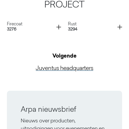
PROJECT
Container
Container
Firecoat
Rust
3276
3294
Volgende
Firecoat
Rust
Juventus headquarters
Arpa nieuwsbrief
Nieuws over producten,