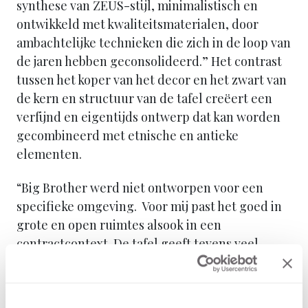
synthese van ZEUS-stijl, minimalistisch en
ontwikkeld met kwaliteitsmaterialen, door
ambachtelijke technieken die zich in de loop van
de jaren hebben geconsolideerd.” Het contrast
tussen het koper van het decor en het zwart van
de kern en structuur van de tafel creëert een
verfijnd en eigentijds ontwerp dat kan worden
gecombineerd met etnische en antieke
elementen.
“Big Brother werd niet ontworpen voor een
specifieke omgeving. Voor mij past het goed in
grote en open ruimtes alsook in een
contractcontext. De tafel geeft tevens veel
cachet aan de ruimte waarin het is geplaatst: of
het nu een woonkamer of een openbare ruimte
met modern of antiek meubilair is, de tafel past