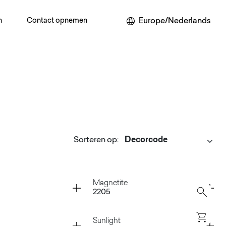
Europe/Nederlands
n
Contact opnemen
Sorteren op
:
Container
Magnetite
2205
Container
Sunlight