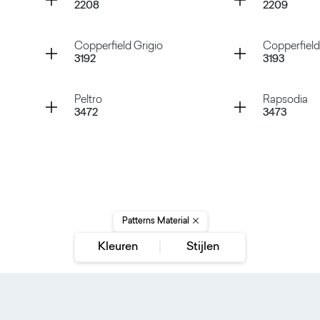
2208
2209
Selenio Silver
Mangani
Container
Container
Copperfield Grigio
Copperfield
3192
3193
Reflex Gold
Sunrise
Container
Container
Peltro
Rapsodia
3472
3473
Copperfield Grigio
Copperfi
Peltro
Rapsodi
Patterns Material
Kleuren
Stijlen