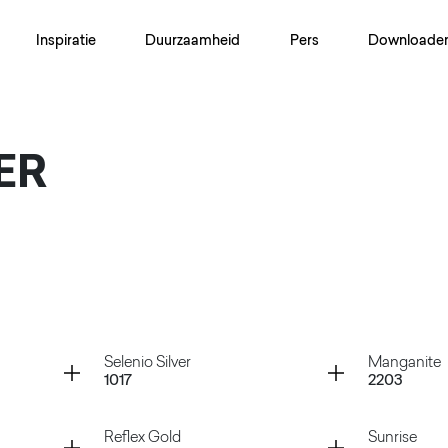
Inspiratie
Duurzaamheid
Pers
Downloade
ER
Container
Container
Selenio Silver
Manganite
1017
2203
Container
Container
Reflex Gold
Sunrise