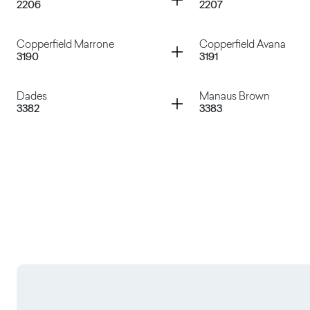
2206
2207
Selenio Nero
Selenio Grigio
Container
Container
Copperfield Marrone
Copperfield Avana
3190
3191
Reflex Titanium
Reflex Copper
Container
Container
Dades
Manaus Brown
3382
3383
Copperfield Marrone
Copperfield Avana
Dades
Manaus Brown