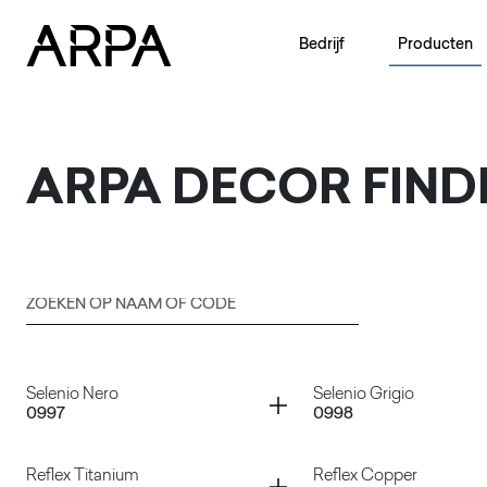
Skip to main content
Bedrijf
Producten
ARPA
DECOR FIND
Zoeken op naam of code
Indienen
Container
Container
Selenio Nero
Selenio Grigio
0997
0998
Container
Container
Reflex Titanium
Reflex Copper