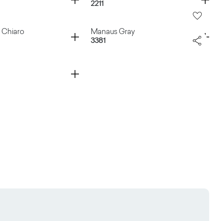
2211
te
Magnetite
Container
 Chiaro
Manaus Gray
3381
Sunlight
eld Chiaro
Manaus Gray
a