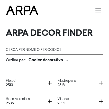
Skip to main content
ARPA
DECOR FINDER
Cerca per nome o per codice
Ordina per
:
Invia
Container
Container
Pleiadi
Madreperla
2513
2516
Container
Container
Rosa Versailles
Visone
2536
2551