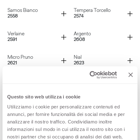
Pleiadi
Madreperla
Container
Container
Samos Bianco
Tempera Torcello
2558
2574
Rosa Versailles
Visone
Container
Container
Verlaine
Argento
2591
2608
Samos Bianco
Tempera Torcello
Container
Container
Micro Pruno
Nial
2621
2623
Verlaine
Argento
Container
Container
Adil
Vega
2624
2625
Micro Pruno
Nial
Questo sito web utilizza i cookie
Container
Container
Green Shot
Blue Shot
Utilizziamo i cookie per personalizzare contenuti ed
2631
2632
annunci, per fornire funzionalità dei social media e per
Adil
Vega
analizzare il nostro traffico. Condividiamo inoltre
Container
Container
Brown Shot
Ecodecor Magnolia
informazioni sul modo in cui utilizza il nostro sito con i
2633
3112
nostri partner che si occupano di analisi dei dati web,