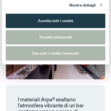
Mostra dettagli
c
o
n
Accetta tutti i cookie
s
e
n
Accetta selezionati
s
o
Usa solo i cookie necessari
I materiali Arpa® esaltano
l’atmosfera vibrante di un bar