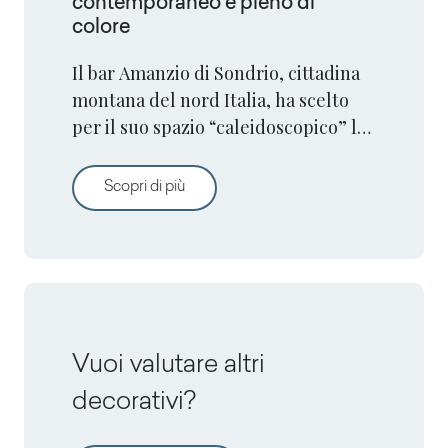
contemporaneo e pieno di
colore
Il bar Amanzio di Sondrio, cittadina
montana del nord Italia, ha scelto
per il suo spazio “caleidoscopico” le
superfici di alta qualità Arpa.
I materiali Arpa® esaltano l’atmosfera v
Scopri di più
Vuoi valutare altri
decorativi?