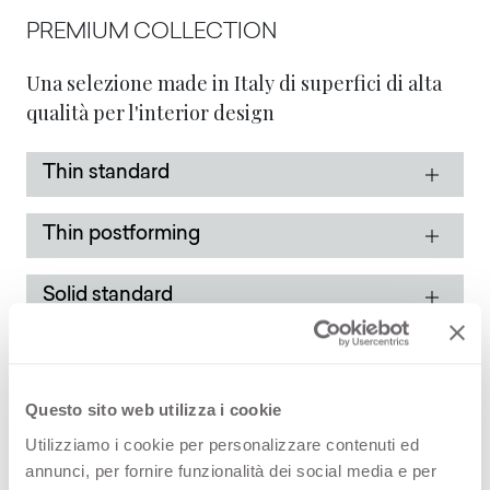
PREMIUM COLLECTION
Una selezione made in Italy di superfici di alta
qualità per l'interior design
Thin standard
Thin postforming
Solid standard
STOCK COLLECTION
Questo sito web utilizza i cookie
Una selezione made in Italy di superfici di alta
Utilizziamo i cookie per personalizzare contenuti ed
qualità con un programma di consegna rapido
annunci, per fornire funzionalità dei social media e per