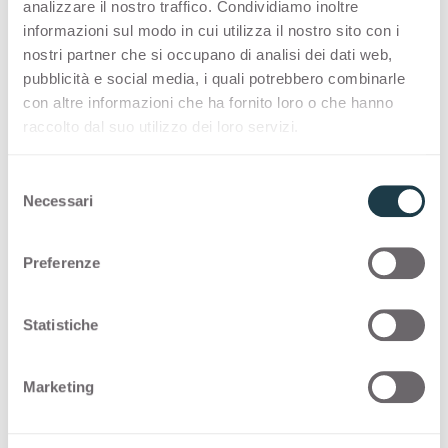
analizzare il nostro traffico. Condividiamo inoltre
Thin standard
informazioni sul modo in cui utilizza il nostro sito con i
nostri partner che si occupano di analisi dei dati web,
pubblicità e social media, i quali potrebbero combinarle
Di seguito puoi trovare altre possibili
con altre informazioni che ha fornito loro o che hanno
configurazioni per
Visone
2551
raccolto dal suo utilizzo dei loro servizi.
Thin standard
S
Necessari
e
l
Thin postforming
e
Preferenze
z
Solid standard
i
o
Statistiche
n
e
Applicazioni e design stories
Marketing
d
con
Visone
e
l