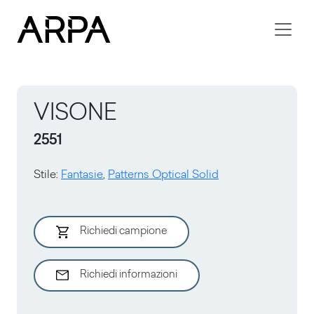
Skip to main content
VISONE
2551
Stile
:
Fantasie
,
Patterns Optical Solid
Richiedi campione
Richiedi informazioni