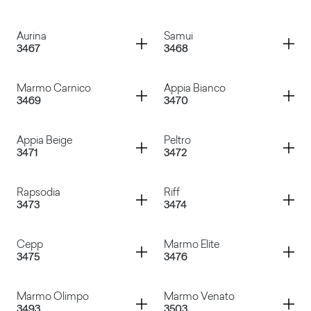
Kandia White
Kandia Black
Container
Container
Aurina
Samui
3467
3468
Marmo Afyon
Roxy Black
Container
Container
Marmo Carnico
Appia Bianco
3469
3470
Aurina
Samui
Container
Container
Appia Beige
Peltro
3471
3472
Marmo Carnico
Appia Bianco
Container
Container
Rapsodia
Riff
3473
3474
Appia Beige
Peltro
Container
Container
Cepp
Marmo Elite
3475
3476
Rapsodia
Riff
Container
Container
Marmo Olimpo
Marmo Venato
3493
3503