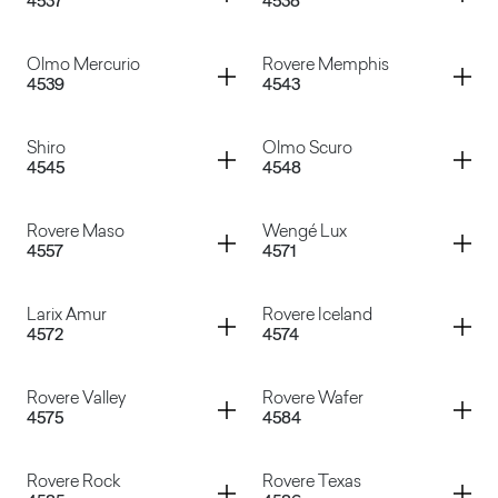
4537
4538
Fusain
Wengè Gold
Container
Container
Olmo Mercurio
Rovere Memphis
4539
4543
Canaletto Naturale
Olmo Bianco
Container
Container
Shiro
Olmo Scuro
4545
4548
Olmo Mercurio
Rovere Memphis
Container
Container
Rovere Maso
Wengé Lux
4557
4571
Shiro
Olmo Scuro
Container
Container
Larix Amur
Rovere Iceland
4572
4574
Rovere Maso
Wengé Lux
Container
Container
Rovere Valley
Rovere Wafer
4575
4584
Larix Amur
Rovere Iceland
Container
Container
Rovere Rock
Rovere Texas