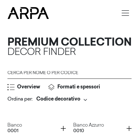
Skip to main content
PREMIUM COLLECTION
DECOR FINDER
Cerca per nome o per codice
Overview
Formati e spessori
Ordina per
:
Invia
Container
Container
Bianco
Bianco Azzurro
0001
0010