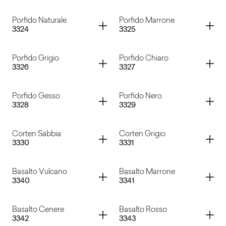
Abstract Aluminium
Sixty Nero
Container
Container
Porfido Naturale
Porfido Marrone
3324
3325
Sixty Grigio
Canovaccio Antracite
Container
Container
Porfido Grigio
Porfido Chiaro
3326
3327
Porfido Naturale
Porfido Marrone
Container
Container
Porfido Gesso
Porfido Nero
3328
3329
Porfido Grigio
Porfido Chiaro
Container
Container
Corten Sabbia
Corten Grigio
3330
3331
Porfido Gesso
Porfido Nero
Container
Container
Basalto Vulcano
Basalto Marrone
3340
3341
Corten Sabbia
Corten Grigio
Container
Container
Basalto Cenere
Basalto Rosso
3342
3343