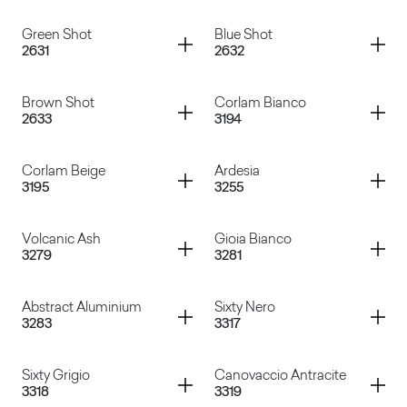
Micro Pruno
Nial
Container
Container
Green Shot
Blue Shot
2631
2632
Adil
Vega
Container
Container
Brown Shot
Corlam Bianco
2633
3194
Green Shot
Blue Shot
Container
Container
Corlam Beige
Ardesia
3195
3255
Brown Shot
Corlam Bianco
Container
Container
Volcanic Ash
Gioia Bianco
3279
3281
Corlam Beige
Ardesia
Container
Container
Abstract Aluminium
Sixty Nero
3283
3317
Volcanic Ash
Gioia Bianco
Container
Container
Sixty Grigio
Canovaccio Antracite
3318
3319