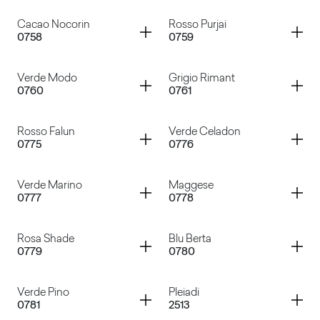
Grigio British
Beige Atlantide
Container
Container
Cacao Nocorin
Rosso Purjai
0758
0759
Grigio Traffico
Grigio Tela
Container
Container
Verde Modo
Grigio Rimant
0760
0761
Cacao Nocorin
Rosso Purjai
Container
Container
Rosso Falun
Verde Celadon
0775
0776
Verde Modo
Grigio Rimant
Container
Container
Verde Marino
Maggese
0777
0778
Rosso Falun
Verde Celadon
Container
Container
Rosa Shade
Blu Berta
0779
0780
Verde Marino
Maggese
Container
Container
Verde Pino
Pleiadi
0781
2513