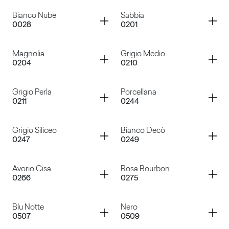
Container
Container
Bianco Nube
Sabbia
0028
0201
Bianco
Bianco Azzurro
Container
Container
Magnolia
Grigio Medio
0204
0210
Bianco Nube
Sabbia
Container
Container
Grigio Perla
Porcellana
0211
0244
Magnolia
Grigio Medio
Container
Container
Grigio Siliceo
Bianco Decò
0247
0249
Grigio Perla
Porcellana
Container
Container
Avorio Cisa
Rosa Bourbon
0266
0275
Grigio Siliceo
Bianco Decò
Container
Container
Blu Notte
Nero
0507
0509