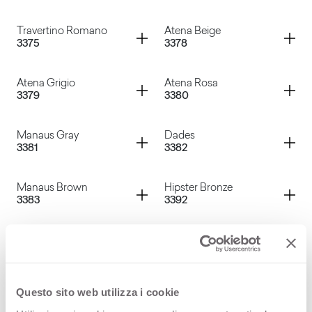
Caribe Grigio
Luserna Grigio
Container
Container
Travertino Romano
Atena Beige
3375
3378
Luserna Nero
Cassaforma
Container
Container
Atena Grigio
Atena Rosa
3379
3380
Travertino Romano
Atena Beige
Container
Container
Manaus Gray
Dades
3381
3382
Atena Grigio
Atena Rosa
Container
Container
Manaus Brown
Hipster Bronze
3383
3392
Manaus Gray
Dades
Container
Container
Hipster Cooper
Hipster Carbon
3393
3394
Manaus Brown
Hipster Bronze
Container
Container
Questo sito web utilizza i cookie
Cimant White
Cimant Sand
3395
3396