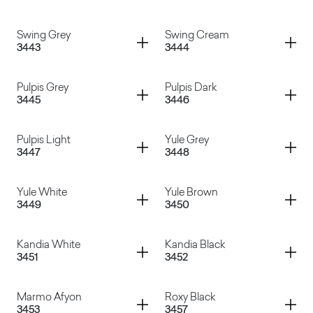
Black Cardoso
Marquinia
Container
Container
Swing Grey
Swing Cream
3443
3444
Paraiba White
Paraiba Grey
Container
Container
Pulpis Grey
Pulpis Dark
3445
3446
Swing Grey
Swing Cream
Container
Container
Pulpis Light
Yule Grey
3447
3448
Pulpis Grey
Pulpis Dark
Container
Container
Yule White
Yule Brown
3449
3450
Pulpis Light
Yule Grey
Container
Container
Kandia White
Kandia Black
3451
3452
Yule White
Yule Brown
Container
Container
Marmo Afyon
Roxy Black
3453
3457