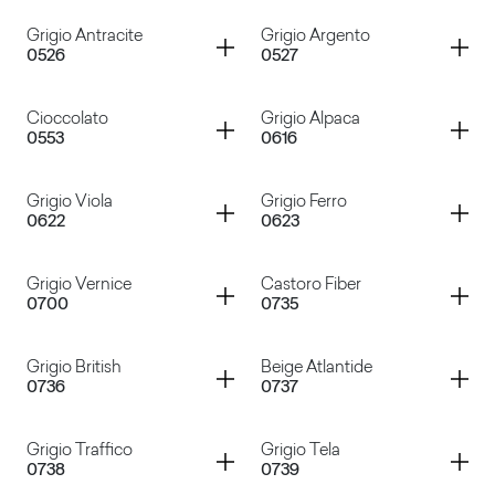
Avorio Cisa
Rosa Bourbon
Container
Container
Grigio Antracite
Grigio Argento
0526
0527
Blu Notte
Nero
Container
Container
Cioccolato
Grigio Alpaca
0553
0616
Grigio Antracite
Grigio Argento
Container
Container
Grigio Viola
Grigio Ferro
0622
0623
Cioccolato
Grigio Alpaca
Container
Container
Grigio Vernice
Castoro Fiber
0700
0735
Grigio Viola
Grigio Ferro
Container
Container
Grigio British
Beige Atlantide
0736
0737
Grigio Vernice
Castoro Fiber
Container
Container
Grigio Traffico
Grigio Tela
0738
0739