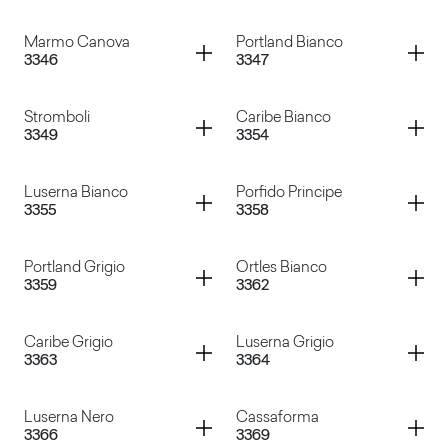
Basalto Vulcano
Basalto Marrone
Container
Container
Marmo Canova
Portland Bianco
3346
3347
Basalto Cenere
Basalto Rosso
Container
Container
Stromboli
Caribe Bianco
3349
3354
Marmo Canova
Portland Bianco
Container
Container
Luserna Bianco
Porfido Principe
3355
3358
Stromboli
Caribe Bianco
Container
Container
Portland Grigio
Ortles Bianco
3359
3362
Luserna Bianco
Porfido Principe
Container
Container
Caribe Grigio
Luserna Grigio
3363
3364
Portland Grigio
Ortles Bianco
Container
Container
Luserna Nero
Cassaforma
3366
3369