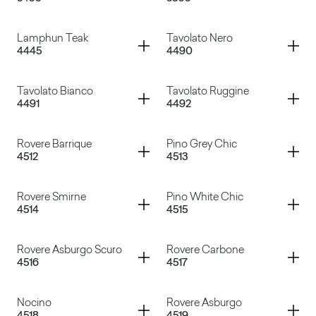
Cepp
Marmo Elite
Container
Container
Lamphun Teak
Tavolato Nero
4445
4490
Marmo Olimpo
Marmo Venato
Container
Container
Tavolato Bianco
Tavolato Ruggine
4491
4492
Lamphun Teak
Tavolato Nero
Container
Container
Rovere Barrique
Pino Grey Chic
4512
4513
Tavolato Bianco
Tavolato Ruggine
Container
Container
Rovere Smirne
Pino White Chic
4514
4515
Rovere Barrique
Pino Grey Chic
Container
Container
Rovere Asburgo Scuro
Rovere Carbone
4516
4517
Rovere Smirne
Pino White Chic
Container
Container
Nocino
Rovere Asburgo