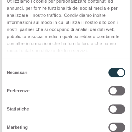
Utilizziamo i cookie per personalizzare contenuti ed
Hipster Cooper
Hipster Carbon
annunci, per fornire funzionalità dei social media e per
Container
Container
Cimant Grey
Cimant Ash
analizzare il nostro traffico. Condividiamo inoltre
3397
3398
informazioni sul modo in cui utilizza il nostro sito con i
Cimant White
Cimant Sand
nostri partner che si occupano di analisi dei dati web,
Container
Container
pubblicità e social media, i quali potrebbero combinarle
Munè Black
Munè Brown
3408
3409
con altre informazioni che ha fornito loro o che hanno
raccolto dal suo utilizzo dei loro servizi.
Cimant Grey
Cimant Ash
Container
Container
Munè Grey
Voyage Copper
3410
3411
S
Necessari
Munè Black
Munè Brown
e
Container
Container
Voyage Bronze
Voyage Silver
l
3412
3413
e
Preferenze
z
Munè Grey
Voyage Copper
i
Container
Container
Cuma Light
Cuma Dark
3414
3415
o
Statistiche
n
Voyage Bronze
Voyage Silver
e
Container
Container
Drop
Cryptic White
Marketing
3416
3417
d