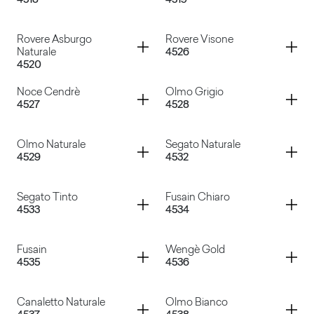
4518
4519
Rovere Asburgo Scuro
Rovere Carbone
Container
Container
Rovere Asburgo
Rovere Visone
Naturale
4526
4520
Nocino
Rovere Asburgo
Container
Container
Noce Cendrè
Olmo Grigio
4527
4528
Rovere Asburgo Naturale
Rovere Visone
Container
Container
Olmo Naturale
Segato Naturale
4529
4532
Noce Cendrè
Olmo Grigio
Container
Container
Segato Tinto
Fusain Chiaro
4533
4534
Olmo Naturale
Segato Naturale
Container
Container
Fusain
Wengè Gold
4535
4536
Segato Tinto
Fusain Chiaro
Container
Container
Canaletto Naturale
Olmo Bianco