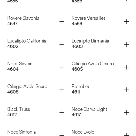
4585
4586
Rovere Valley
Rovere Wafer
Container
Container
Rovere Slavonia
Rovere Versailles
4587
4588
Rovere Rock
Rovere Texas
Container
Container
Eucalipto California
Eucalipto Birmania
4602
4603
Rovere Slavonia
Rovere Versailles
Container
Container
Noce Savoia
Ciliegio Avola Chiaro
4604
4605
Eucalipto California
Eucalipto Birmania
Container
Container
Ciliegio Avola Scuro
Bramble
4606
4611
Noce Savoia
Ciliegio Avola Chiaro
Container
Container
Black Truss
Noce Carya Light
4612
4617
Ciliegio Avola Scuro
Bramble
Container
Container
Noce Sinfonia
Noce Evolo