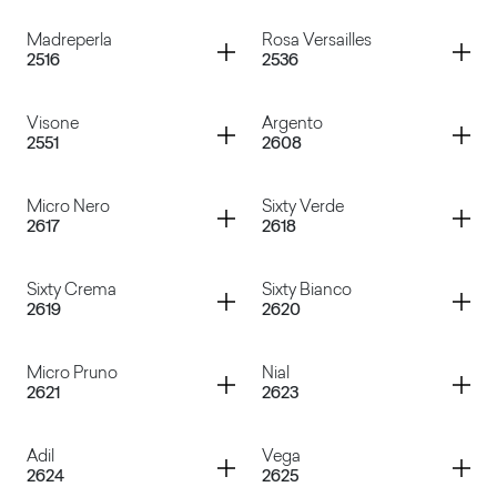
Rosa Shade
Blu Berta
Container
Container
Madreperla
Rosa Versailles
2516
2536
Verde Pino
Pleiadi
Container
Container
Visone
Argento
2551
2608
Madreperla
Rosa Versailles
Container
Container
Micro Nero
Sixty Verde
2617
2618
Visone
Argento
Container
Container
Sixty Crema
Sixty Bianco
2619
2620
Micro Nero
Sixty Verde
Container
Container
Micro Pruno
Nial
2621
2623
Sixty Crema
Sixty Bianco
Container
Container
Adil
Vega
2624
2625