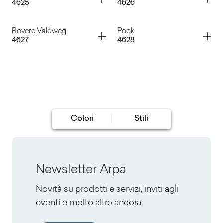
4625
4626
Black Truss
Noce Carya Light
Container
Container
Rovere Valdweg
Pook
4627
4628
Noce Sinfonia
Noce Evolo
Rovere Valdweg
Pook
Colori
Stili
Newsletter Arpa
Novità su prodotti e servizi, inviti agli
eventi e molto altro ancora