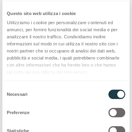
Questo sito web utilizza i cookie
Utilizziamo i cookie per personalizzare contenuti ed
annunci, per fornire funzionalità dei social media e per
Bianco Decor 0003 è una superficie
analizzare il nostro traffico. Condividiamo inoltre
informazioni sul modo in cui utilizza il nostro sito con i
decorativa HPL di alta qualità, parte
nostri partner che si occupano di analisi dei dati web,
della gamma tinta unita offerta da
pubblicità e social media, i quali potrebbero combinarle
con altre informazioni che ha fornito loro o che hanno
Arpa. Scopri la disponibilità del
raccolto dal suo utilizzo dei loro servizi.
prodotto o ordina un campione
gratuito.
S
Necessari
e
l
e
Preferenze
z
Configurazioni
i
o
Statistiche