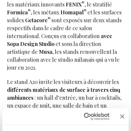
®
les matériaux innovants
FENIX
, le stratifié
®
®
Formica
, les métaux
Homapal
et les surfaces
®
solides
Getacore
sont exposés sur deux stands
respectifs dans le cadre de ce salon
international. Conçus en collaboration
avec
Sopa Design Studio
et sous la direction
artistique de
Musa
, les stands renouvellent la
collaboration avec le studio milanais qui a vu le
jour en 2021.
Le stand A20 invite les visiteurs à découvrir les
différents matériaux de surface à travers cinq
ambiances
: un hall d’entrée, un bar à cocktails,
un espace de nuit, une salle de bain et un
espace de design d’exposition. À l’intérieur du
stand B17,
une bibliothèque de matériaux
présente des échantillons de chaque marque,