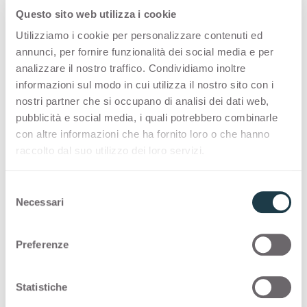
mettant ainsi en perspective la
grande variété
Questo sito web utilizza i cookie
de l’offre
. Vous pouvez découvrir le
raffinement
Utilizziamo i cookie per personalizzare contenuti ed
des pierres, des motifs, des surfaces nervurées
annunci, per fornire funzionalità dei social media e per
d’Arpa
ainsi que la
profondeur distinctive des
analizzare il nostro traffico. Condividiamo inoltre
informazioni sul modo in cui utilizza il nostro sito con i
couleurs de FENIX
, qui se marie à
l’aspect
nostri partner che si occupano di analisi dei dati web,
polyvalent
deFormica, aux nuances
pubblicità e social media, i quali potrebbero combinarle
métalliques
d’Homapal et à la
malléabilité de
con altre informazioni che ha fornito loro o che hanno
Getacore
en matière de salle de bains. À travers
raccolto dal suo utilizzo dei loro servizi.
des stands se dessine la manière dont les
matériaux des différents groupes s’accordent
S
de manière esthétique et fonctionnelle
, mettant
Necessari
e
en valeur une offre étendue qui répond à tous
l
les besoins en matière de design.
e
Preferenze
z
Au cours de l’exposition,
Arpa
présente de
i
nouveaux décors
pour trois lignes de produits
o
Statistiche
n