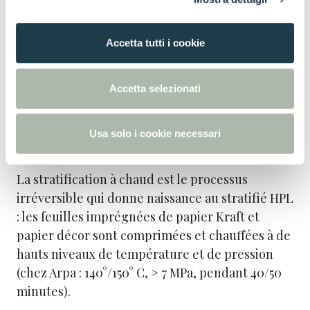
o
n
Accetta tutti i cookie
s
e
n
5
/
8
Accetta selezionati
s
o
Stratification haute pression
Usa solo i cookie necessari
La stratification à chaud est le processus
irréversible qui donne naissance au stratifié HPL
: les feuilles imprégnées de papier Kraft et
papier décor sont comprimées et chauffées à de
hauts niveaux de température et de pression
(chez Arpa : 140°/150° C, > 7 MPa, pendant 40/50
minutes).