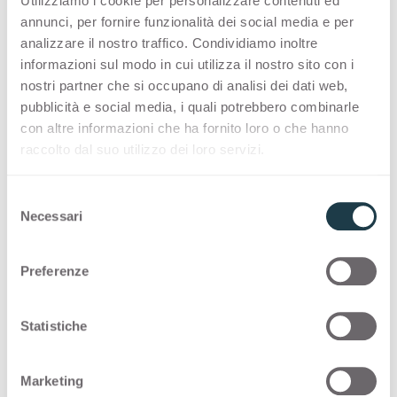
Utilizziamo i cookie per personalizzare contenuti ed
annunci, per fornire funzionalità dei social media e per
(S'ouvre dans un nouvel onglet)
(S'ouvre 
Arpa Stock Collection
Arpa VIS Collection
analizzare il nostro traffico. Condividiamo inoltre
informazioni sul modo in cui utilizza il nostro sito con i
nostri partner che si occupano di analisi dei dati web,
pubblicità e social media, i quali potrebbero combinarle
con altre informazioni che ha fornito loro o che hanno
raccolto dal suo utilizzo dei loro servizi.
S
Necessari
e
l
(S'ouvre dans un nouvel onglet)
What's new 2025-2026
ARPA | FENIX |
e
Preferenze
(S'ouvre
Sustainability leaflet
z
i
o
Statistiche
n
e
Marketing
d