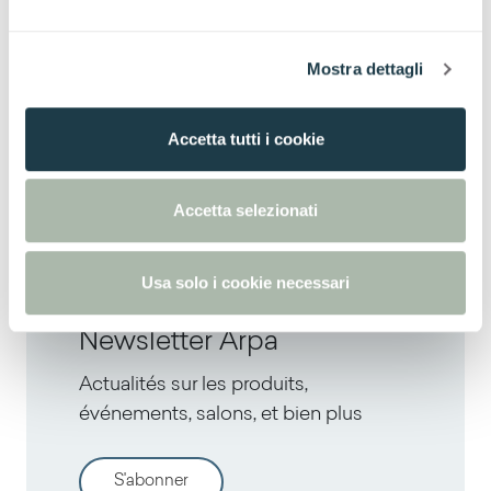
e
l
Mostra dettagli
c
o
n
Accetta tutti i cookie
s
Tuet | The deep surface
e
(S'ouvre dans un nouvel onglet)
for interior design
n
Accetta selezionati
s
o
Usa solo i cookie necessari
Newsletter Arpa
Actualités sur les produits,
événements, salons, et bien plus
S'abonner