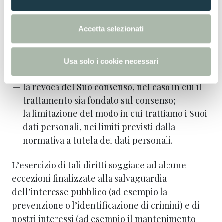
s
la rettifica dei dati in nostro possesso,
e
la cancellazione di qualsiasi dato per il quale
n
Accetta selezionati
non abbiamo più alcun presupposto giuridico
s
per il trattamento,
o
l’opposizione al trattamento ove previsto
Usa solo i cookie necessari
dalla normativa applicabile
la revoca del Suo consenso, nel caso in cui il
trattamento sia fondato sul consenso;
la limitazione del modo in cui trattiamo i Suoi
dati personali, nei limiti previsti dalla
normativa a tutela dei dati personali.
L’esercizio di tali diritti soggiace ad alcune
eccezioni finalizzate alla salvaguardia
dell’interesse pubblico (ad esempio la
prevenzione o l’identificazione di crimini) e di
nostri interessi (ad esempio il mantenimento