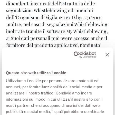
dipendenti incaricati dell’istruttoria delle
segnalazioni Whistleblowing ed i membri
dell’Organismo di Vigilanza ex D.lgs. 231/2001.
Inoltre, nel caso di segnalazioni Whistleblowing
inoltrate tramite il software My Whistleblowing,
ai Suoi dati personali può avere accesso anche il
fornitore del predetto applicativo, nominato
all’uopo responsabile del trattamento ai sensi
dell’art. 28 del GDPR. Resta inteso che, in linea
con il principio di tutela della riservatezza del
segnalante di cui alla L. 179/2017, la condivisione
Questo sito web utilizza i cookie
dei Suoi dati personali sarà limitata allo stretto
Utilizziamo i cookie per personalizzare contenuti ed
necessario al fine di garantire la Sua
annunci, per fornire funzionalità dei social media e per
riservatezza.
analizzare il nostro traffico. Condividiamo inoltre
informazioni sul modo in cui utilizza il nostro sito con i
MODALITA' DEL TRATTAMENTO.
nostri partner che si occupano di analisi dei dati web,
pubblicità e social media, i quali potrebbero combinarle