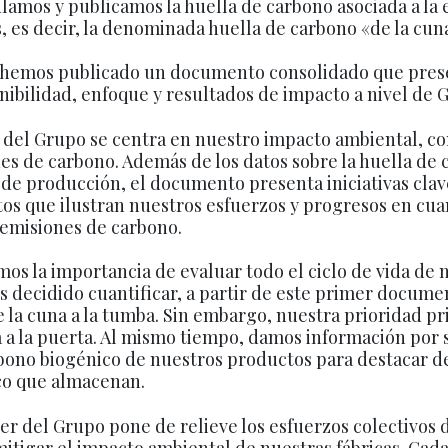
ulamos y publicamos la huella de carbono asociada a la
 es decir, la denominada huella de carbono «de la cuna
, hemos publicado un documento consolidado que pres
enibilidad, enfoque y resultados de impacto a nivel de 
r del Grupo se centra en nuestro impacto ambiental, c
nes de carbono. Además de los datos sobre la huella de
 de producción, el documento presenta iniciativas clav
os que ilustran nuestros esfuerzos y progresos en cuan
 emisiones de carbono.
os la importancia de evaluar todo el ciclo de vida de 
 decidido cuantificar, a partir de este primer docume
 la cuna a la tumba. Sin embargo, nuestra prioridad pr
a a la puerta. Al mismo tiempo, damos información por 
bono biogénico de nuestros productos para destacar d
co que almacenan.
per del Grupo pone de relieve los esfuerzos colectivos
itigar el impacto ambiental de nuestras fábricas. Cada