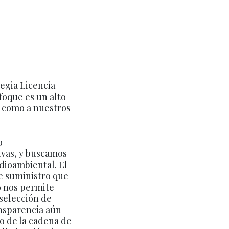
tegia Licencia
oque es un alto
í como a nuestros
o
ivas, y buscamos
dioambiental. El
de suministro que
o nos permite
selección de
nsparencia aún
o de la cadena de