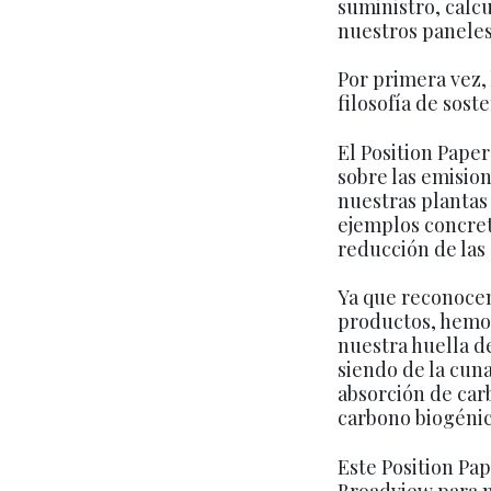
suministro, calc
nuestros paneles,
Por primera vez
filosofía de sost
El Position Pape
sobre las emisio
nuestras plantas
ejemplos concret
reducción de las
Ya que reconocem
productos, hemos
nuestra huella de
siendo de la cun
absorción de car
carbono biogéni
Este Position Pa
Broadview para m