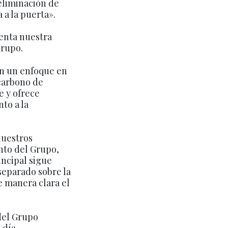
 eliminación de
 a la puerta».
enta nuestra
Grupo.
on un enfoque en
 carbono de
e y ofrece
to a la
nuestros
nto del Grupo,
incipal sigue
separado sobre la
e manera clara el
 del Grupo
 día,